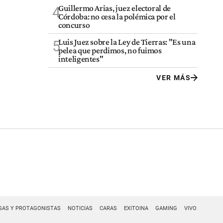
Guillermo Arias, juez electoral de
4
Córdoba: no cesa la polémica por el
concurso
Luis Juez sobre la Ley de Tierras: "Es una
5
pelea que perdimos, no fuimos
inteligentes"
VER MÁS
SAS Y PROTAGONISTAS
NOTICIAS
CARAS
EXITOINA
GAMING
VIVO