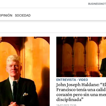
BUSINESS
NOT
OPINIÓN
SOCIEDAD
ENTREVISTA - VIDEO
John Joseph Haldane: “E
Francisco tenía una calid
corazón pero sin una me
disciplinada”
19-07-2025 23:55