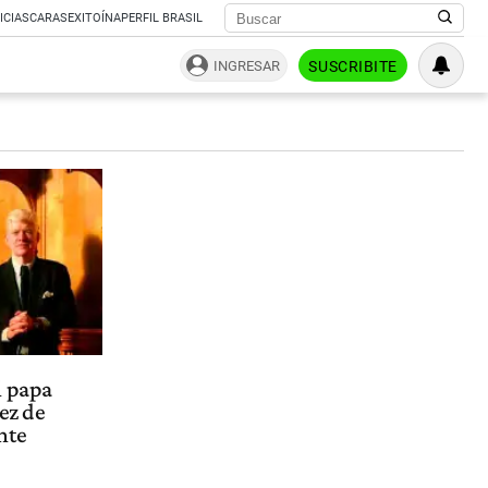
ICIAS
CARAS
EXITOÍNA
PERFIL BRASIL
INGRESAR
SUSCRIBITE
l papa
ez de
nte