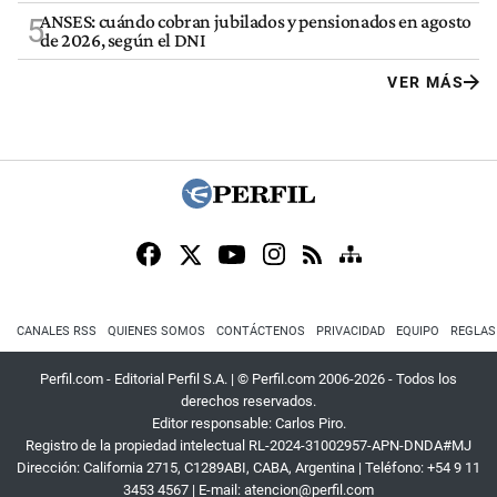
ANSES: cuándo cobran jubilados y pensionados en agosto
5
de 2026, según el DNI
VER MÁS
CANALES RSS
QUIENES SOMOS
CONTÁCTENOS
PRIVACIDAD
EQUIPO
REGLAS
Perfil.com - Editorial Perfil S.A.
| © Perfil.com 2006-2026 - Todos los
derechos reservados.
Editor responsable: Carlos Piro.
Registro de la propiedad intelectual RL-2024-31002957-APN-DNDA#MJ
Dirección:
California 2715
,
C1289ABI
,
CABA, Argentina
| Teléfono:
+54 9 11
3453 4567
| E-mail:
atencion@perfil.com