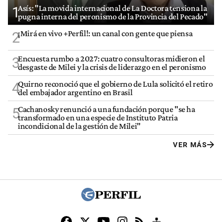
Asís: "La movida internacional de La Doctora tensiona la
1
pugna interna del peronismo de la Provincia del Pecado"
¡Mirá en vivo +Perfil!: un canal con gente que piensa
2
Encuesta rumbo a 2027: cuatro consultoras midieron el
3
desgaste de Milei y la crisis de liderazgo en el peronismo
Quirno reconoció que el gobierno de Lula solicitó el retiro
4
del embajador argentino en Brasil
Cachanosky renunció a una fundación porque "se ha
5
transformado en una especie de Instituto Patria
incondicional de la gestión de Milei"
VER MÁS