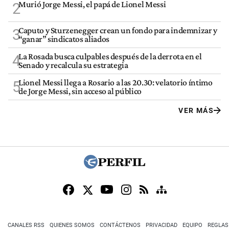
Murió Jorge Messi, el papá de Lionel Messi
2
Caputo y Sturzenegger crean un fondo para indemnizar y
3
“ganar” sindicatos aliados
La Rosada busca culpables después de la derrota en el
4
Senado y recalcula su estrategia
Lionel Messi llega a Rosario a las 20.30: velatorio íntimo
5
de Jorge Messi, sin acceso al público
VER MÁS
CANALES RSS
QUIENES SOMOS
CONTÁCTENOS
PRIVACIDAD
EQUIPO
REGLAS