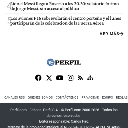
Lionel Messi llega a Rosario a las 20.30: velatorio íntimo
4
de Jorge Messi, sin acceso al público
Los aviones F 16 sobrevolarán el centro porteño y el lunes
5
participarán de la celebración de la Fuerza Aérea
VER MÁS
CANALES RSS
QUIENES SOMOS
CONTÁCTENOS
PRIVACIDAD
EQUIPO
REGLAS
Perfil.com - Editorial Perfil S.A.
| © Perfil.com 2006-2026 - Todos los
derechos reservados.
Editor responsable: Carlos Piro.
Registro de la propiedad intelectual RL-2024-31002957-APN-DNDA#MJ