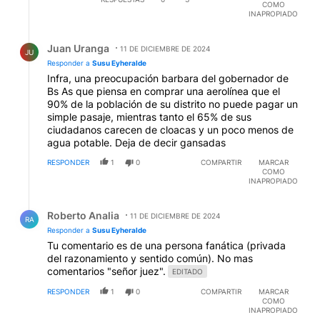
COMO
INAPROPIADO
Respuesta de Juan Uranga.
Juan Uranga
11 DE DICIEMBRE DE 2024
JU
Responder a
Susu Eyheralde
Infra, una preocupación barbara del gobernador de
Bs As que piensa en comprar una aerolínea que el
90% de la población de su distrito no puede pagar un
simple pasaje, mientras tanto el 65% de sus
ciudadanos carecen de cloacas y un poco menos de
agua potable. Deja de decir gansadas
RESPONDER
1
0
COMPARTIR
MARCAR
COMO
INAPROPIADO
Respuesta de Roberto Analia.
Roberto Analia
11 DE DICIEMBRE DE 2024
RA
Responder a
Susu Eyheralde
Tu comentario es de una persona fanática (privada
del razonamiento y sentido común). No mas
comentarios "señor juez".
EDITADO
RESPONDER
1
0
COMPARTIR
MARCAR
COMO
INAPROPIADO