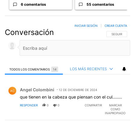
6 comentarios
55 comentarios
INICIAR SESIÓN
|
CREAR CUENTA
Conversación
SIGA ESTA CO
SEGUIR
LOS MÁS RECIENTES
TODOS LOS COMENTARIOS
14
Todos los comentarios
Comentario de Angel Colombini.
Angel Colombini
12 DE DICIEMBRE DE 2024
AC
que tienen en la cabeza que piensan con el cul........
RESPONDER
0
0
COMPARTIR
MARCAR
COMO
INAPROPIADO