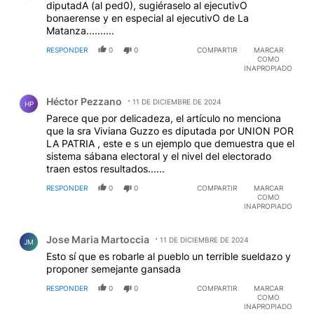
diputadA (al ped0), sugiéraselo al ejecutivO
bonaerense y en especial al ejecutivO de La
Matanza..........
RESPONDER
0
0
COMPARTIR
MARCAR
COMO
INAPROPIADO
Comentario de Héctor Pezzano.
Héctor Pezzano
11 DE DICIEMBRE DE 2024
HP
Parece que por delicadeza, el artículo no menciona
que la sra Viviana Guzzo es diputada por UNION POR
LA PATRIA , este e s un ejemplo que demuestra que el
sistema sábana electoral y el nivel del electorado
traen estos resultados......
RESPONDER
0
0
COMPARTIR
MARCAR
COMO
INAPROPIADO
Comentario de Jose Maria Martoccia.
Jose Maria Martoccia
11 DE DICIEMBRE DE 2024
JM
Esto sí que es robarle al pueblo un terrible sueldazo y
proponer semejante gansada
RESPONDER
0
0
COMPARTIR
MARCAR
COMO
INAPROPIADO