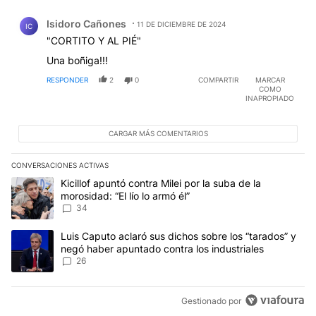
Comentario de Isidoro Cañones.
Isidoro Cañones
11 DE DICIEMBRE DE 2024
IC
"CORTITO Y AL PIÉ"
Una boñiga!!!
RESPONDER
2
0
COMPARTIR
MARCAR
COMO
INAPROPIADO
CARGAR MÁS COMENTARIOS
CONVERSACIONES ACTIVAS
Este listado muestra los artículos con más comentarios en los últim
Un artículo de tendencia con el título "Kicillof apuntó contra Milei 
Kicillof apuntó contra Milei por la suba de la
morosidad: “El lío lo armó él”
34
Un artículo de tendencia con el título "Luis Caputo aclaró sus dic
Luis Caputo aclaró sus dichos sobre los “tarados” y
negó haber apuntado contra los industriales
26
Gestionado por