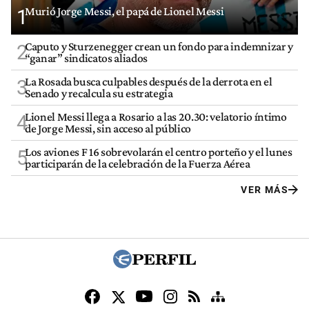
Murió Jorge Messi, el papá de Lionel Messi
1
Caputo y Sturzenegger crean un fondo para indemnizar y
2
“ganar” sindicatos aliados
La Rosada busca culpables después de la derrota en el
3
Senado y recalcula su estrategia
Lionel Messi llega a Rosario a las 20.30: velatorio íntimo
4
de Jorge Messi, sin acceso al público
Los aviones F 16 sobrevolarán el centro porteño y el lunes
5
participarán de la celebración de la Fuerza Aérea
VER MÁS