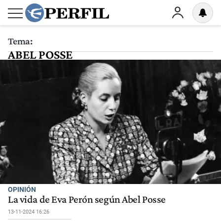
Tema:
ABEL POSSE
OPINIÓN
La vida de Eva Perón según Abel Posse
13-11-2024 16:26