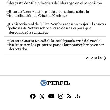
2
desgaste de Milei y la crisis de liderazgo en el peronismo
Ricardo Lorenzetti se metió en el debate sobre la
3
inhabilitación de Cristina Kirchner
La historia real de "Elize: Sombras de una mujer", la nueva
4
película de Netflix sobre el caso de una esposa que
descuartizó a su marido
Tercera Guerra Mundial: la inteligencia artificial reveló
5
cuáles serían los primeros países latinoamericanos en ser
derrotados
VER MÁS