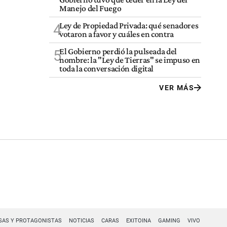
Manejo del Fuego
Ley de Propiedad Privada: qué senadores
4
votaron a favor y cuáles en contra
El Gobierno perdió la pulseada del
5
nombre: la "Ley de Tierras" se impuso en
toda la conversación digital
VER MÁS
SAS Y PROTAGONISTAS
NOTICIAS
CARAS
EXITOINA
GAMING
VIVO