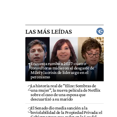
LAS MÁS LEÍDAS
Encuesta rumbo a 2027: cuatro
1
consultoras midieron el desgaste de
Milei y la crisis de liderazgo en el
peronismo
La historia real de "Elize: Sombras de
2
una mujer", la nueva película de Netflix
sobre el caso de una esposa que
descuartizó a su marido
El Senado dio media sanción a la
3
Inviolabilidad de la Propiedad Privada: el
Gobierno tuvo que ceder en la Ley del