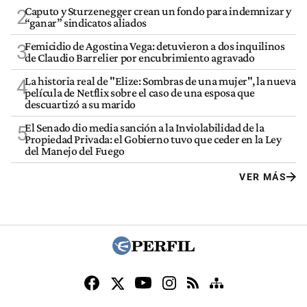
Caputo y Sturzenegger crean un fondo para indemnizar y
2
“ganar” sindicatos aliados
Femicidio de Agostina Vega: detuvieron a dos inquilinos
3
de Claudio Barrelier por encubrimiento agravado
La historia real de "Elize: Sombras de una mujer", la nueva
4
película de Netflix sobre el caso de una esposa que
descuartizó a su marido
El Senado dio media sanción a la Inviolabilidad de la
5
Propiedad Privada: el Gobierno tuvo que ceder en la Ley
del Manejo del Fuego
VER MÁS