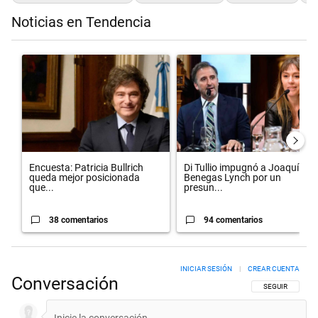
Noticias en Tendencia
Este listado muestra los artículos con más comentarios en los últimos 
Un artículo de tendencia con el título "Encuesta: Patricia Bullrich
Un artículo de tendencia con el 
Encuesta: Patricia Bullrich
Di Tullio impugnó a Joaquín
queda mejor posicionada
Benegas Lynch por un
que...
presun...
38 comentarios
94 comentarios
INICIAR SESIÓN
|
CREAR CUENTA
Conversación
SIGA ESTA CON
SEGUIR