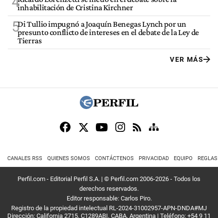
4
inhabilitación de Cristina Kirchner
5
Di Tullio impugnó a Joaquín Benegas Lynch por un
presunto conflicto de intereses en el debate de la Ley de
Tierras
VER MÁS
CANALES RSS
QUIENES SOMOS
CONTÁCTENOS
PRIVACIDAD
EQUIPO
REGLAS
Perfil.com - Editorial Perfil S.A.
| © Perfil.com 2006-2026 - Todos los
derechos reservados.
Editor responsable: Carlos Piro.
Registro de la propiedad intelectual RL-2024-31002957-APN-DNDA#MJ
Dirección:
California 2715
,
C1289ABI
,
CABA, Argentina
| Teléfono:
+54 9 11