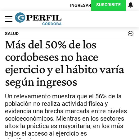
SUSCRIBITE
INGRESAR
Política
Economía
Judiciales
Sociedad
Cultura
Espectáculos
Deportes
Protagonistas
SALUD
Más del 50% de los
cordobeses no hace
ejercicio y el hábito varía
según ingresos
Un relevamiento muestra que el 56% de la
población no realiza actividad física y
evidencia una brecha marcada entre niveles
socioeconómicos. Mientras en los sectores
altos la práctica es mayoritaria, en los más
bajos el acceso al ejercicio es