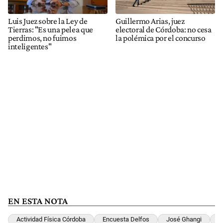
Luis Juez sobre la Ley de
Guillermo Arias, juez
Tierras: "Es una pelea que
electoral de Córdoba: no cesa
perdimos, no fuimos
la polémica por el concurso
inteligentes"
EN ESTA NOTA
Actividad Física Córdoba
Encuesta Delfos
José Ghangi
E