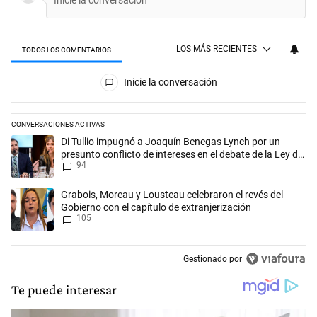
LOS MÁS RECIENTES
TODOS LOS COMENTARIOS
Todos los comentarios
Inicie la conversación
CONVERSACIONES ACTIVAS
Este listado muestra los artículos con más comentarios en los últimos 
Un artículo de tendencia con el título "Di Tullio impugnó a Joaquín Be
Di Tullio impugnó a Joaquín Benegas Lynch por un
presunto conflicto de intereses en el debate de la Ley de
94
Tierras
Un artículo de tendencia con el título "Grabois, Moreau y Lousteau cel
Grabois, Moreau y Lousteau celebraron el revés del
Gobierno con el capítulo de extranjerización
105
Gestionado por