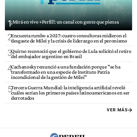
1
¡Mirá en vivo +Perfil!: un canal con gente que piensa
2
Encuesta rumbo a 2027: cuatro consultoras midieron el
desgaste de Milei y la crisis de liderazgo en el peronismo
3
Quirno reconoció que el gobierno de Lula solicitó el retiro
del embajador argentino en Brasil
4
Cachanosky renunció a una fundación porque "se ha
transformado en una especie de Instituto Patria
incondicional de la gestión de Milei"
5
Tercera Guerra Mundial: la inteligencia artificial reveló
cuáles serían los primeros países latinoamericanos en ser
derrotados
VER MÁS