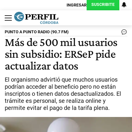
SUSCRIBITE
INGRESAR
Política
Economía
Judiciales
Sociedad
Cultura
Espectáculos
Deportes
Protagonistas
PUNTO A PUNTO RADIO (90.7 FM)
Más de 500 mil usuarios
sin subsidio: ERSeP pide
actualizar datos
El organismo advirtió que muchos usuarios
podrían acceder al beneficio pero no están
inscriptos o tienen datos desactualizados. El
trámite es personal, se realiza online y
permite evitar el pago de la tarifa plena.