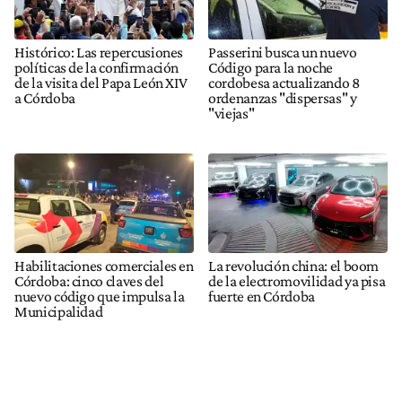
Histórico: Las repercusiones
Passerini busca un nuevo
políticas de la confirmación
Código para la noche
de la visita del Papa León XIV
cordobesa actualizando 8
a Córdoba
ordenanzas "dispersas" y
"viejas"
Habilitaciones comerciales en
La revolución china: el boom
Córdoba: cinco claves del
de la electromovilidad ya pisa
nuevo código que impulsa la
fuerte en Córdoba
Municipalidad