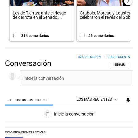
Ley de Tierras: ante el riesgo
Grabois, Moreau y Lousteau
de derrota en el Senado,...
celebraron el revés del Gobi...
314 comentarios
46 comentarios
INICIAR SESIÓN
|
CREAR CUENTA
Conversación
SIGA ESTA CON
SEGUIR
LOS MÁS RECIENTES
TODOS LOS COMENTARIOS
Todos los comentarios
Inicie la conversación
CONVERSACIONES ACTIVAS
Este listado muestra los artículos con más comentarios en los últimos 