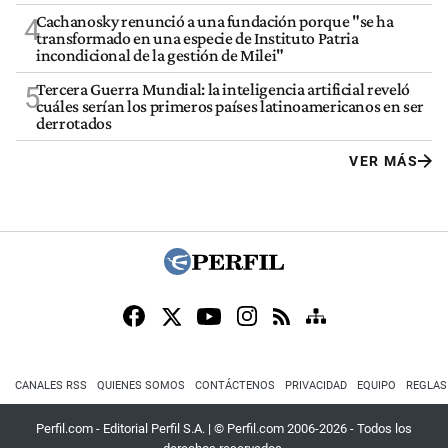
Cachanosky renunció a una fundación porque "se ha
4
transformado en una especie de Instituto Patria
incondicional de la gestión de Milei"
Tercera Guerra Mundial: la inteligencia artificial reveló
5
cuáles serían los primeros países latinoamericanos en ser
derrotados
VER MÁS
CANALES RSS
QUIENES SOMOS
CONTÁCTENOS
PRIVACIDAD
EQUIPO
REGLAS
Perfil.com - Editorial Perfil S.A.
| © Perfil.com 2006-2026 - Todos los