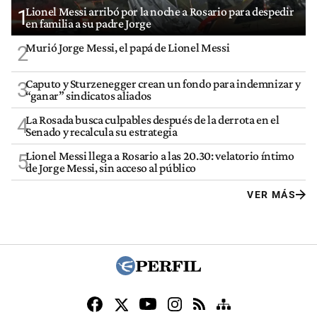
Lionel Messi arribó por la noche a Rosario para despedir
1
en familia a su padre Jorge
Murió Jorge Messi, el papá de Lionel Messi
2
Caputo y Sturzenegger crean un fondo para indemnizar y
3
“ganar” sindicatos aliados
La Rosada busca culpables después de la derrota en el
4
Senado y recalcula su estrategia
Lionel Messi llega a Rosario a las 20.30: velatorio íntimo
5
de Jorge Messi, sin acceso al público
VER MÁS