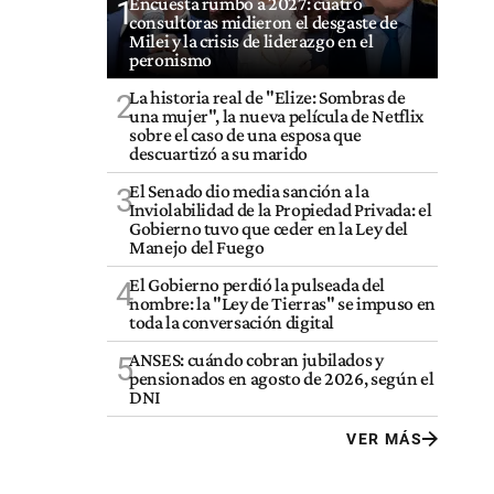
Encuesta rumbo a 2027: cuatro
1
consultoras midieron el desgaste de
Milei y la crisis de liderazgo en el
peronismo
La historia real de "Elize: Sombras de
2
una mujer", la nueva película de Netflix
sobre el caso de una esposa que
descuartizó a su marido
El Senado dio media sanción a la
3
Inviolabilidad de la Propiedad Privada: el
Gobierno tuvo que ceder en la Ley del
Manejo del Fuego
El Gobierno perdió la pulseada del
4
nombre: la "Ley de Tierras" se impuso en
toda la conversación digital
ANSES: cuándo cobran jubilados y
5
pensionados en agosto de 2026, según el
DNI
VER MÁS