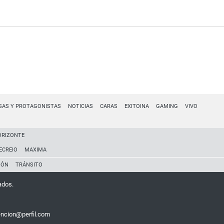
SAS Y PROTAGONISTAS
NOTICIAS
CARAS
EXITOINA
GAMING
VIVO
ORIZONTE
ECREIO
MAXIMA
IÓN
TRÁNSITO
ados.
encion@perfil.com