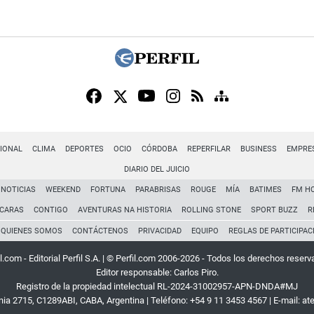
IONAL
CLIMA
DEPORTES
OCIO
CÓRDOBA
REPERFILAR
BUSINESS
EMPRE
DIARIO DEL JUICIO
NOTICIAS
WEEKEND
FORTUNA
PARABRISAS
ROUGE
MÍA
BATIMES
FM H
CARAS
CONTIGO
AVENTURAS NA HISTORIA
ROLLING STONE
SPORT BUZZ
R
QUIENES SOMOS
CONTÁCTENOS
PRIVACIDAD
EQUIPO
REGLAS DE PARTICIPAC
l.com - Editorial Perfil S.A.
| © Perfil.com 2006-2026 - Todos los derechos reserv
Editor responsable: Carlos Piro.
Registro de la propiedad intelectual RL-2024-31002957-APN-DNDA#MJ
rnia 2715
,
C1289ABI
,
CABA, Argentina
| Teléfono:
+54 9 11 3453 4567
| E-mail:
at