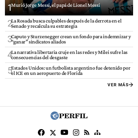
Murió Jorge Messi, el papá de Lionel Messi
1
La Rosada busca culpables después de la derrota en el
2
Senado y recalcula su estrategia
Caputo y Sturzenegger crean un fondo para indemnizar y
3
“ganar” sindicatos aliados
La narrativa libertaria cruje en las redes y Milei sufre las
4
consecuencias del desgaste
Estados Unidos: un futbolista argentino fue detenido por
5
el ICE en un aeropuerto de Florida
VER MÁS