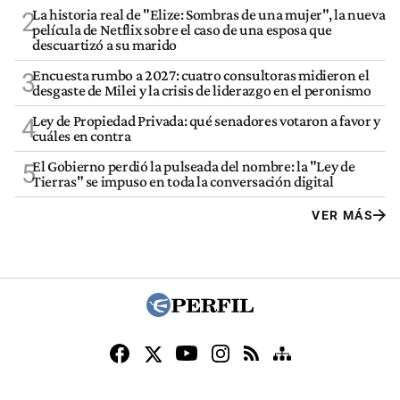
La historia real de "Elize: Sombras de una mujer", la nueva
2
película de Netflix sobre el caso de una esposa que
descuartizó a su marido
Encuesta rumbo a 2027: cuatro consultoras midieron el
3
desgaste de Milei y la crisis de liderazgo en el peronismo
Ley de Propiedad Privada: qué senadores votaron a favor y
4
cuáles en contra
El Gobierno perdió la pulseada del nombre: la "Ley de
5
Tierras" se impuso en toda la conversación digital
VER MÁS