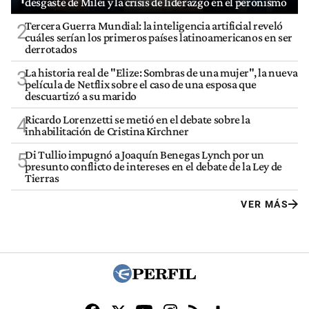
desgaste de Milei y la crisis de liderazgo en el peronismo
Tercera Guerra Mundial: la inteligencia artificial reveló
2
cuáles serían los primeros países latinoamericanos en ser
derrotados
La historia real de "Elize: Sombras de una mujer", la nueva
3
película de Netflix sobre el caso de una esposa que
descuartizó a su marido
Ricardo Lorenzetti se metió en el debate sobre la
4
inhabilitación de Cristina Kirchner
Di Tullio impugnó a Joaquín Benegas Lynch por un
5
presunto conflicto de intereses en el debate de la Ley de
Tierras
VER MÁS