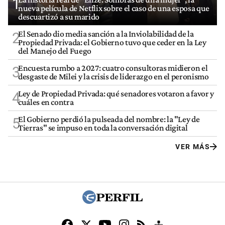
1
nueva película de Netflix sobre el caso de una esposa que
descuartizó a su marido
El Senado dio media sanción a la Inviolabilidad de la
2
Propiedad Privada: el Gobierno tuvo que ceder en la Ley
del Manejo del Fuego
Encuesta rumbo a 2027: cuatro consultoras midieron el
3
desgaste de Milei y la crisis de liderazgo en el peronismo
Ley de Propiedad Privada: qué senadores votaron a favor y
4
cuáles en contra
El Gobierno perdió la pulseada del nombre: la "Ley de
5
Tierras" se impuso en toda la conversación digital
VER MÁS