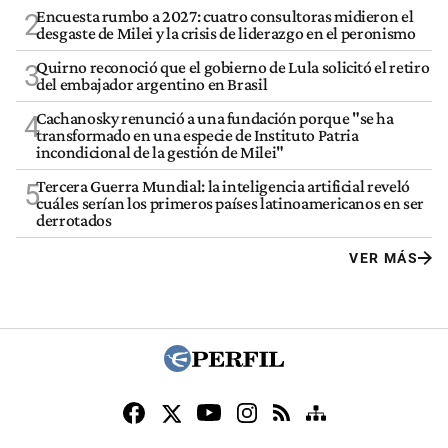
Encuesta rumbo a 2027: cuatro consultoras midieron el
2
desgaste de Milei y la crisis de liderazgo en el peronismo
Quirno reconoció que el gobierno de Lula solicitó el retiro
3
del embajador argentino en Brasil
Cachanosky renunció a una fundación porque "se ha
4
transformado en una especie de Instituto Patria
incondicional de la gestión de Milei"
Tercera Guerra Mundial: la inteligencia artificial reveló
5
cuáles serían los primeros países latinoamericanos en ser
derrotados
VER MÁS