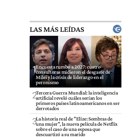
LAS MÁS LEÍDAS
Encuesta rumbo a 2027: cuatro
1
consultoras midieron el desgaste de
Milei y la crisis de liderazgo en el
peronismo
Tercera Guerra Mundial: la inteligencia
2
artificial reveló cuáles serían los
primeros países latinoamericanos en ser
derrotados
La historia real de "Elize: Sombras de
3
una mujer", la nueva película de Netflix
sobre el caso de una esposa que
descuartizó a su marido