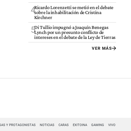
Ricardo Lorenzetti se metió en el debate
4
sobre la inhabilitación de Cristina
Kirchner
Di Tullio impugnó a Joaquín Benegas
5
Lynch por un presunto conflicto de
intereses en el debate de la Ley de Tierras
VER MÁS
SAS Y PROTAGONISTAS
NOTICIAS
CARAS
EXITOINA
GAMING
VIVO