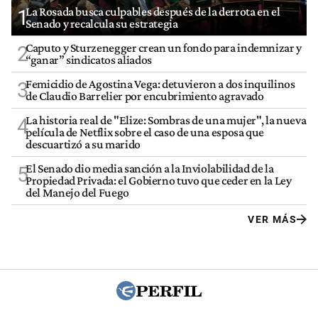
La Rosada busca culpables después de la derrota en el
1
Senado y recalcula su estrategia
Caputo y Sturzenegger crean un fondo para indemnizar y
2
“ganar” sindicatos aliados
Femicidio de Agostina Vega: detuvieron a dos inquilinos
3
de Claudio Barrelier por encubrimiento agravado
La historia real de "Elize: Sombras de una mujer", la nueva
4
película de Netflix sobre el caso de una esposa que
descuartizó a su marido
El Senado dio media sanción a la Inviolabilidad de la
5
Propiedad Privada: el Gobierno tuvo que ceder en la Ley
del Manejo del Fuego
VER MÁS