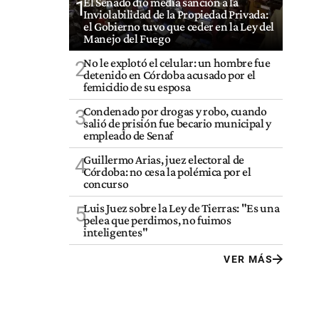
El Senado dio media sanción a la
1
Inviolabilidad de la Propiedad Privada:
el Gobierno tuvo que ceder en la Ley del
Manejo del Fuego
No le explotó el celular: un hombre fue
2
detenido en Córdoba acusado por el
femicidio de su esposa
Condenado por drogas y robo, cuando
3
salió de prisión fue becario municipal y
empleado de Senaf
Guillermo Arias, juez electoral de
4
Córdoba: no cesa la polémica por el
concurso
Luis Juez sobre la Ley de Tierras: "Es una
5
pelea que perdimos, no fuimos
inteligentes"
VER MÁS