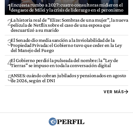
Encuesta rumbo a 2027: cuatro consultoras midieron el
1
desgaste de Milei y la crisis de liderazgo en el peronismo
La historia real de "Elize: Sombras de una mujer", la nueva
2
película de Netflix sobre el caso de una esposa que
descuartizó a su marido
El Senado dio media sanción a la Inviolabilidad de la
3
Propiedad Privada: el Gobierno tuvo que ceder en la Ley
del Manejo del Fuego
El Gobierno perdió la pulseada del nombre: la "Ley de
4
Tierras" se impuso en toda la conversación digital
ANSES: cuándo cobran jubilados y pensionados en agosto
5
de 2026, según el DNI
VER MÁS