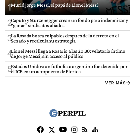
Murió Jorge Messi, el papá de Lionel Messi
1
Caputo y Sturzenegger crean un fondo para indemnizar y
2
“ganar” sindicatos aliados
La Rosada busca culpables después de la derrota en el
3
Senado y recalcula su estrategia
Lionel Messi llega a Rosario a las 20.30: velatorio íntimo
4
de Jorge Messi, sin acceso al público
Estados Unidos: un futbolista argentino fue detenido por
5
el ICE en un aeropuerto de Florida
VER MÁS