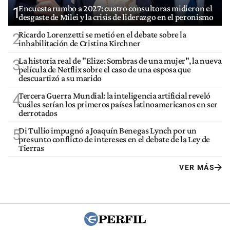
Encuesta rumbo a 2027: cuatro consultoras midieron el
1
desgaste de Milei y la crisis de liderazgo en el peronismo
Ricardo Lorenzetti se metió en el debate sobre la
2
inhabilitación de Cristina Kirchner
La historia real de "Elize: Sombras de una mujer", la nueva
3
película de Netflix sobre el caso de una esposa que
descuartizó a su marido
Tercera Guerra Mundial: la inteligencia artificial reveló
4
cuáles serían los primeros países latinoamericanos en ser
derrotados
Di Tullio impugnó a Joaquín Benegas Lynch por un
5
presunto conflicto de intereses en el debate de la Ley de
Tierras
VER MÁS