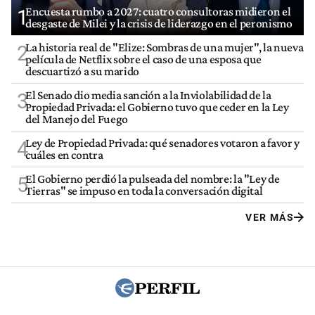
Encuesta rumbo a 2027: cuatro consultoras midieron el
1
desgaste de Milei y la crisis de liderazgo en el peronismo
La historia real de "Elize: Sombras de una mujer", la nueva
2
película de Netflix sobre el caso de una esposa que
descuartizó a su marido
El Senado dio media sanción a la Inviolabilidad de la
3
Propiedad Privada: el Gobierno tuvo que ceder en la Ley
del Manejo del Fuego
Ley de Propiedad Privada: qué senadores votaron a favor y
4
cuáles en contra
El Gobierno perdió la pulseada del nombre: la "Ley de
5
Tierras" se impuso en toda la conversación digital
VER MÁS