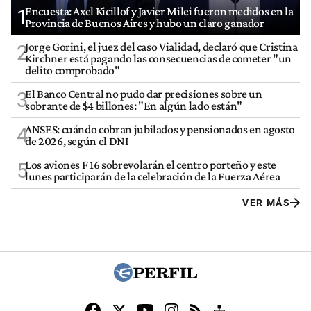
Encuesta: Axel Kicillof y Javier Milei fueron medidos en la
1
Provincia de Buenos Aires y hubo un claro ganador
Jorge Gorini, el juez del caso Vialidad, declaró que Cristina
2
Kirchner está pagando las consecuencias de cometer "un
delito comprobado"
El Banco Central no pudo dar precisiones sobre un
3
sobrante de $4 billones: "En algún lado están"
ANSES: cuándo cobran jubilados y pensionados en agosto
4
de 2026, según el DNI
Los aviones F 16 sobrevolarán el centro porteño y este
5
lunes participarán de la celebración de la Fuerza Aérea
VER MÁS