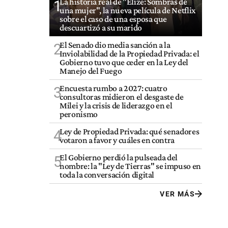
La historia real de "Elize: Sombras de
1
una mujer", la nueva película de Netflix
sobre el caso de una esposa que
descuartizó a su marido
El Senado dio media sanción a la
2
Inviolabilidad de la Propiedad Privada: el
Gobierno tuvo que ceder en la Ley del
Manejo del Fuego
Encuesta rumbo a 2027: cuatro
3
consultoras midieron el desgaste de
Milei y la crisis de liderazgo en el
peronismo
Ley de Propiedad Privada: qué senadores
4
votaron a favor y cuáles en contra
El Gobierno perdió la pulseada del
5
nombre: la "Ley de Tierras" se impuso en
toda la conversación digital
VER MÁS