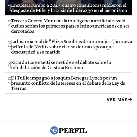
Encuesta rumbo a 2027: cuatro consultoras midieron el
1
desgaste de Milei y la crisis de liderazgo en el peronismo
Tercera Guerra Mundial: la inteligencia artificial reveló
2
cuáles serían los primeros países latinoamericanos en ser
derrotados
La historia real de "Elize: Sombras de una mujer", la nueva
3
película de Netflix sobre el caso de una esposa que
descuartizó a su marido
Ricardo Lorenzetti se metió en el debate sobre la
4
inhabilitación de Cristina Kirchner
Di Tullio impugnó a Joaquín Benegas Lynch por un
5
presunto conflicto de intereses en el debate de la Ley de
Tierras
VER MÁS