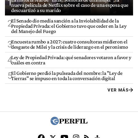
1
nueva película de Netflix sobre el caso de una esposa que
descuartizó a su marido
El Senado dio media sanción a la Inviolabilidad de la
2
Propiedad Privada: el Gobierno tuvo que ceder en la Ley
del Manejo del Fuego
Encuesta rumbo a 2027: cuatro consultoras midieron el
3
desgaste de Milei y la crisis de liderazgo en el peronismo
Ley de Propiedad Privada: qué senadores votaron a favor y
4
cuáles en contra
El Gobierno perdió la pulseada del nombre: la "Ley de
5
Tierras" se impuso en toda la conversación digital
VER MÁS