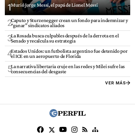
Murió Jorge Messi, el papá de Lionel Messi
1
Caputo y Sturzenegger crean un fondo para indemnizar y
2
“ganar” sindicatos aliados
La Rosada busca culpables después de la derrota en el
3
Senado y recalcula su estrategia
Estados Unidos: un futbolista argentino fue detenido por
4
el ICE en un aeropuerto de Florida
La narrativa libertaria cruje en las redes y Milei sufre las
5
consecuencias del desgaste
VER MÁS