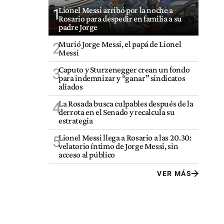
Lionel Messi arribó por la noche a
1
Rosario para despedir en familia a su
padre Jorge
Murió Jorge Messi, el papá de Lionel
2
Messi
Caputo y Sturzenegger crean un fondo
3
para indemnizar y “ganar” sindicatos
aliados
La Rosada busca culpables después de la
4
derrota en el Senado y recalcula su
estrategia
Lionel Messi llega a Rosario a las 20.30:
5
velatorio íntimo de Jorge Messi, sin
acceso al público
VER MÁS