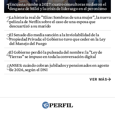
Encuesta rumbo a 2027: cuatro consultoras midieron el
1
desgaste de Milei y la crisis de liderazgo en el peronismo
La historia real de "Elize: Sombras de una mujer", la nueva
2
película de Netflix sobre el caso de una esposa que
descuartizó a su marido
El Senado dio media sanción a la Inviolabilidad de la
3
Propiedad Privada: el Gobierno tuvo que ceder en la Ley
del Manejo del Fuego
El Gobierno perdió la pulseada del nombre: la "Ley de
4
Tierras" se impuso en toda la conversación digital
ANSES: cuándo cobran jubilados y pensionados en agosto
5
de 2026, según el DNI
VER MÁS