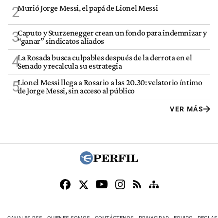
Murió Jorge Messi, el papá de Lionel Messi
2
Caputo y Sturzenegger crean un fondo para indemnizar y
3
“ganar” sindicatos aliados
La Rosada busca culpables después de la derrota en el
4
Senado y recalcula su estrategia
Lionel Messi llega a Rosario a las 20.30: velatorio íntimo
5
de Jorge Messi, sin acceso al público
VER MÁS