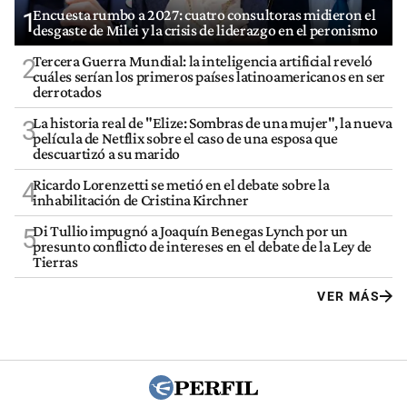
Encuesta rumbo a 2027: cuatro consultoras midieron el
1
desgaste de Milei y la crisis de liderazgo en el peronismo
Tercera Guerra Mundial: la inteligencia artificial reveló
2
cuáles serían los primeros países latinoamericanos en ser
derrotados
La historia real de "Elize: Sombras de una mujer", la nueva
3
película de Netflix sobre el caso de una esposa que
descuartizó a su marido
Ricardo Lorenzetti se metió en el debate sobre la
4
inhabilitación de Cristina Kirchner
Di Tullio impugnó a Joaquín Benegas Lynch por un
5
presunto conflicto de intereses en el debate de la Ley de
Tierras
VER MÁS