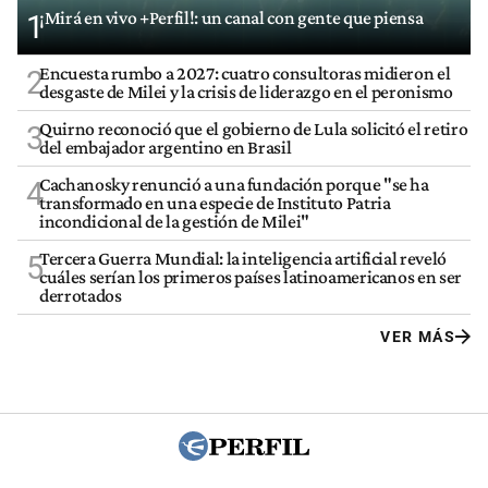
¡Mirá en vivo +Perfil!: un canal con gente que piensa
1
Encuesta rumbo a 2027: cuatro consultoras midieron el
2
desgaste de Milei y la crisis de liderazgo en el peronismo
Quirno reconoció que el gobierno de Lula solicitó el retiro
3
del embajador argentino en Brasil
Cachanosky renunció a una fundación porque "se ha
4
transformado en una especie de Instituto Patria
incondicional de la gestión de Milei"
Tercera Guerra Mundial: la inteligencia artificial reveló
5
cuáles serían los primeros países latinoamericanos en ser
derrotados
VER MÁS