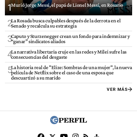
Murió Jorge Messi, el papá de Lionel Messi, en Rosario
1
La Rosada busca culpables después de la derrota en el
2
Senado y recalcula su estrategia
Caputo y Sturzenegger crean un fondo para indemnizar y
3
“ganar” sindicatos aliados
La narrativa libertaria cruje en las redes y Milei sufre las
4
consecuencias del desgaste
La historia real de "Elize: Sombras de una mujer", la nueva
5
película de Netflix sobre el caso de una esposa que
descuartizó a su marido
VER MÁS