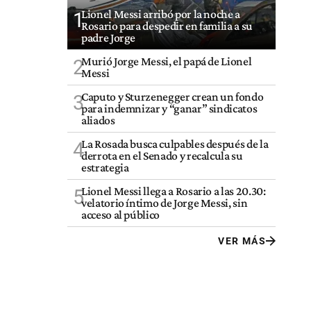
Lionel Messi arribó por la noche a
1
Rosario para despedir en familia a su
padre Jorge
Murió Jorge Messi, el papá de Lionel
2
Messi
Caputo y Sturzenegger crean un fondo
3
para indemnizar y “ganar” sindicatos
aliados
La Rosada busca culpables después de la
4
derrota en el Senado y recalcula su
estrategia
Lionel Messi llega a Rosario a las 20.30:
5
velatorio íntimo de Jorge Messi, sin
acceso al público
VER MÁS