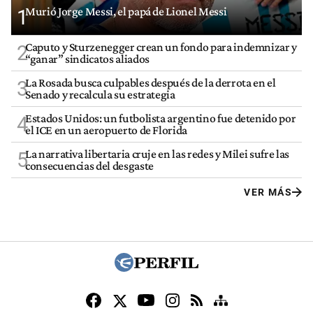
Murió Jorge Messi, el papá de Lionel Messi
1
Caputo y Sturzenegger crean un fondo para indemnizar y
2
“ganar” sindicatos aliados
La Rosada busca culpables después de la derrota en el
3
Senado y recalcula su estrategia
Estados Unidos: un futbolista argentino fue detenido por
4
el ICE en un aeropuerto de Florida
La narrativa libertaria cruje en las redes y Milei sufre las
5
consecuencias del desgaste
VER MÁS