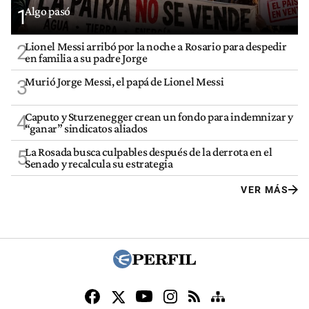
Algo pasó
1
Lionel Messi arribó por la noche a Rosario para despedir
2
en familia a su padre Jorge
Murió Jorge Messi, el papá de Lionel Messi
3
Caputo y Sturzenegger crean un fondo para indemnizar y
4
“ganar” sindicatos aliados
La Rosada busca culpables después de la derrota en el
5
Senado y recalcula su estrategia
VER MÁS