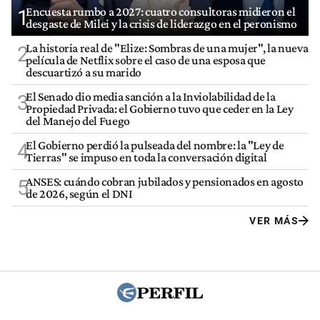
Encuesta rumbo a 2027: cuatro consultoras midieron el
1
desgaste de Milei y la crisis de liderazgo en el peronismo
La historia real de "Elize: Sombras de una mujer", la nueva
2
película de Netflix sobre el caso de una esposa que
descuartizó a su marido
El Senado dio media sanción a la Inviolabilidad de la
3
Propiedad Privada: el Gobierno tuvo que ceder en la Ley
del Manejo del Fuego
El Gobierno perdió la pulseada del nombre: la "Ley de
4
Tierras" se impuso en toda la conversación digital
ANSES: cuándo cobran jubilados y pensionados en agosto
5
de 2026, según el DNI
VER MÁS