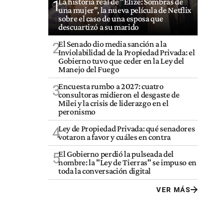
La historia real de "Elize: Sombras de
1
una mujer", la nueva película de Netflix
sobre el caso de una esposa que
descuartizó a su marido
El Senado dio media sanción a la
2
Inviolabilidad de la Propiedad Privada: el
Gobierno tuvo que ceder en la Ley del
Manejo del Fuego
Encuesta rumbo a 2027: cuatro
3
consultoras midieron el desgaste de
Milei y la crisis de liderazgo en el
peronismo
Ley de Propiedad Privada: qué senadores
4
votaron a favor y cuáles en contra
El Gobierno perdió la pulseada del
5
nombre: la "Ley de Tierras" se impuso en
toda la conversación digital
VER MÁS