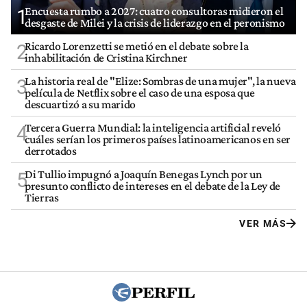
Encuesta rumbo a 2027: cuatro consultoras midieron el
1
desgaste de Milei y la crisis de liderazgo en el peronismo
Ricardo Lorenzetti se metió en el debate sobre la
2
inhabilitación de Cristina Kirchner
La historia real de "Elize: Sombras de una mujer", la nueva
3
película de Netflix sobre el caso de una esposa que
descuartizó a su marido
Tercera Guerra Mundial: la inteligencia artificial reveló
4
cuáles serían los primeros países latinoamericanos en ser
derrotados
Di Tullio impugnó a Joaquín Benegas Lynch por un
5
presunto conflicto de intereses en el debate de la Ley de
Tierras
VER MÁS