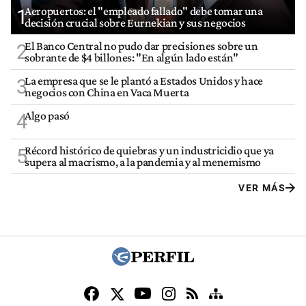
Aeropuertos: el "empleado fallado" debe tomar una
1
decisión crucial sobre Eurnekian y sus negocios
El Banco Central no pudo dar precisiones sobre un
2
sobrante de $4 billones: "En algún lado están"
La empresa que se le plantó a Estados Unidos y hace
3
negocios con China en Vaca Muerta
Algo pasó
4
Récord histórico de quiebras y un industricidio que ya
5
supera al macrismo, a la pandemia y al menemismo
VER MÁS