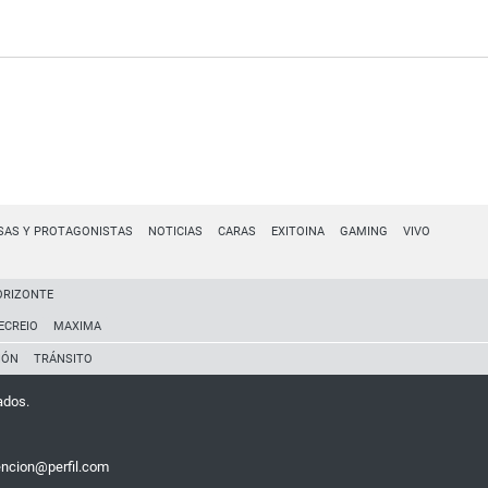
SAS Y PROTAGONISTAS
NOTICIAS
CARAS
EXITOINA
GAMING
VIVO
ORIZONTE
ECREIO
MAXIMA
IÓN
TRÁNSITO
ados.
encion@perfil.com