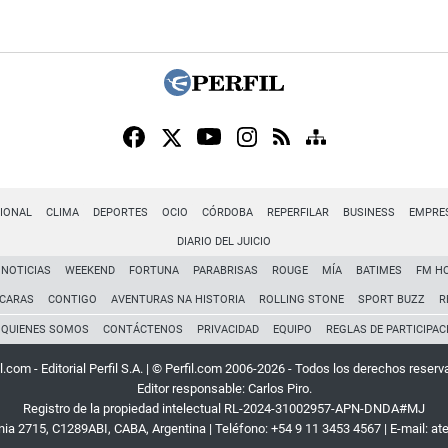
IONAL
CLIMA
DEPORTES
OCIO
CÓRDOBA
REPERFILAR
BUSINESS
EMPRE
DIARIO DEL JUICIO
NOTICIAS
WEEKEND
FORTUNA
PARABRISAS
ROUGE
MÍA
BATIMES
FM H
CARAS
CONTIGO
AVENTURAS NA HISTORIA
ROLLING STONE
SPORT BUZZ
R
QUIENES SOMOS
CONTÁCTENOS
PRIVACIDAD
EQUIPO
REGLAS DE PARTICIPAC
l.com - Editorial Perfil S.A.
| © Perfil.com 2006-2026 - Todos los derechos reserv
Editor responsable: Carlos Piro.
Registro de la propiedad intelectual RL-2024-31002957-APN-DNDA#MJ
rnia 2715
,
C1289ABI
,
CABA, Argentina
| Teléfono:
+54 9 11 3453 4567
| E-mail:
at