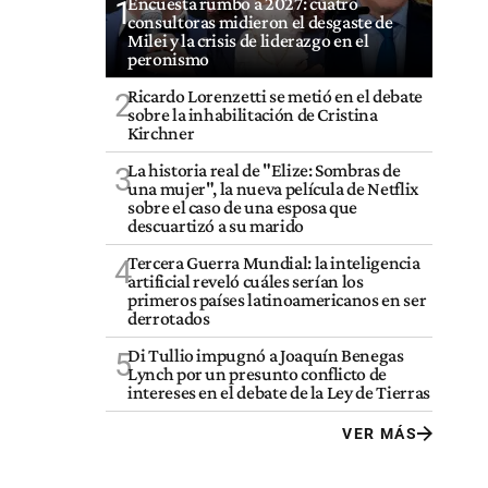
Encuesta rumbo a 2027: cuatro
1
consultoras midieron el desgaste de
Milei y la crisis de liderazgo en el
peronismo
Ricardo Lorenzetti se metió en el debate
2
sobre la inhabilitación de Cristina
Kirchner
La historia real de "Elize: Sombras de
3
una mujer", la nueva película de Netflix
sobre el caso de una esposa que
descuartizó a su marido
Tercera Guerra Mundial: la inteligencia
4
artificial reveló cuáles serían los
primeros países latinoamericanos en ser
derrotados
Di Tullio impugnó a Joaquín Benegas
5
Lynch por un presunto conflicto de
intereses en el debate de la Ley de Tierras
VER MÁS