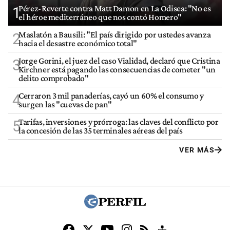
Pérez-Reverte contra Matt Damon en La Odisea: "No es
1
el héroe mediterráneo que nos contó Homero"
Maslatón a Bausili: "El país dirigido por ustedes avanza
2
hacia el desastre económico total"
Jorge Gorini, el juez del caso Vialidad, declaró que Cristina
3
Kirchner está pagando las consecuencias de cometer "un
delito comprobado"
Cerraron 3 mil panaderías, cayó un 60% el consumo y
4
surgen las "cuevas de pan"
Tarifas, inversiones y prórroga: las claves del conflicto por
5
la concesión de las 35 terminales aéreas del país
VER MÁS