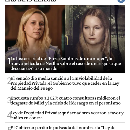
La historia real de "Elize: Sombras de una mujer", la
1
nueva película de Netflix sobre el caso de una esposa que
descuartizó a su marido
El Senado dio media sanción a la Inviolabilidad de la
2
Propiedad Privada: el Gobierno tuvo que ceder en la Ley
del Manejo del Fuego
Encuesta rumbo a 2027: cuatro consultoras midieron el
3
desgaste de Milei y la crisis de liderazgo en el peronismo
Ley de Propiedad Privada: qué senadores votaron a favor y
4
cuáles en contra
El Gobierno perdió la pulseada del nombre: la "Ley de