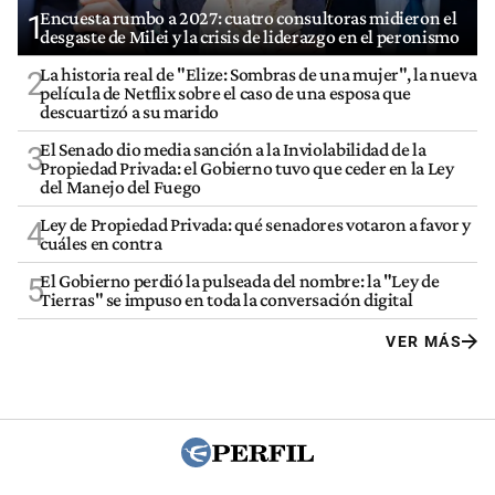
Encuesta rumbo a 2027: cuatro consultoras midieron el
1
desgaste de Milei y la crisis de liderazgo en el peronismo
La historia real de "Elize: Sombras de una mujer", la nueva
2
película de Netflix sobre el caso de una esposa que
descuartizó a su marido
El Senado dio media sanción a la Inviolabilidad de la
3
Propiedad Privada: el Gobierno tuvo que ceder en la Ley
del Manejo del Fuego
Ley de Propiedad Privada: qué senadores votaron a favor y
4
cuáles en contra
El Gobierno perdió la pulseada del nombre: la "Ley de
5
Tierras" se impuso en toda la conversación digital
VER MÁS