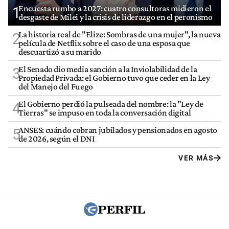
Encuesta rumbo a 2027: cuatro consultoras midieron el
1
desgaste de Milei y la crisis de liderazgo en el peronismo
La historia real de "Elize: Sombras de una mujer", la nueva
2
película de Netflix sobre el caso de una esposa que
descuartizó a su marido
El Senado dio media sanción a la Inviolabilidad de la
3
Propiedad Privada: el Gobierno tuvo que ceder en la Ley
del Manejo del Fuego
El Gobierno perdió la pulseada del nombre: la "Ley de
4
Tierras" se impuso en toda la conversación digital
ANSES: cuándo cobran jubilados y pensionados en agosto
5
de 2026, según el DNI
VER MÁS